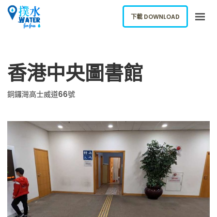
下載 DOWNLOAD
關於我們
香港中央圖書館
下載應用
網誌
銅鑼灣高士威道66號
報告新飲水機
ENGLISH
下載 DOWNLOAD