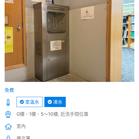
免費
室溫水
凍水
G樓、1樓、5～10樓, 近洗手間位置
室內
康文署