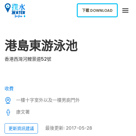
下載 DOWNLOAD
關於我們
港島東游泳池
下載應用
網誌
香港西灣河鯉景道52號
報告新飲水機
ENGLISH
收費
下載 DOWNLOAD
一樓十字室外以及一樓男廁門外
康文署
最後更新: 2017-05-28
更新資訊建議