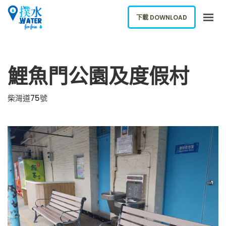
下載 DOWNLOAD
關於我們
鯉魚門公園及度假村
下載應用
網誌
柴灣道75號
報告新飲水機
ENGLISH
下載 DOWNLOAD