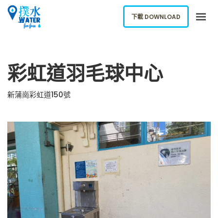
下載 DOWNLOAD
關於我們
彩虹道羽毛球中心
下載應用
網誌
新蒲崗彩虹道150號
報告新飲水機
ENGLISH
下載 DOWNLOAD