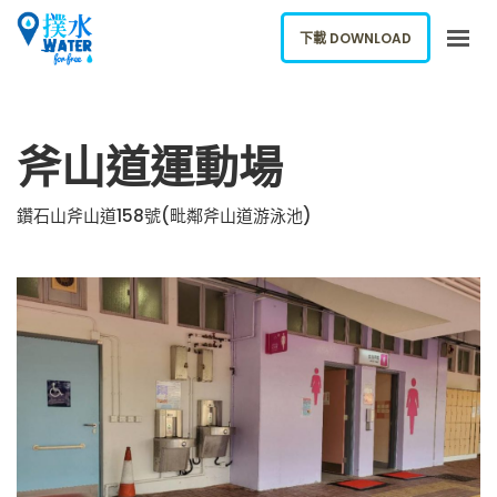
下載 DOWNLOAD
關於我們
斧山道運動場
下載應用
網誌
鑽石山斧山道158號(毗鄰斧山道游泳池)
報告新飲水機
ENGLISH
下載 DOWNLOAD