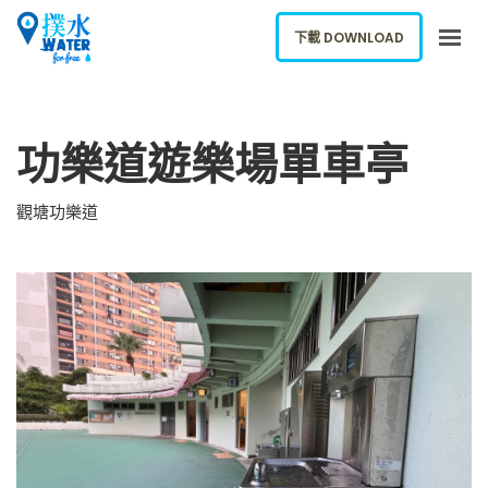
下載 DOWNLOAD
關於我們
功樂道遊樂場單車亭
下載應用
網誌
觀塘功樂道
報告新飲水機
ENGLISH
下載 DOWNLOAD