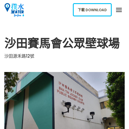
下載 DOWNLOAD
關於我們
沙田賽馬會公眾壁球場
下載應用
網誌
沙田源禾路12號
報告新飲水機
ENGLISH
下載 DOWNLOAD