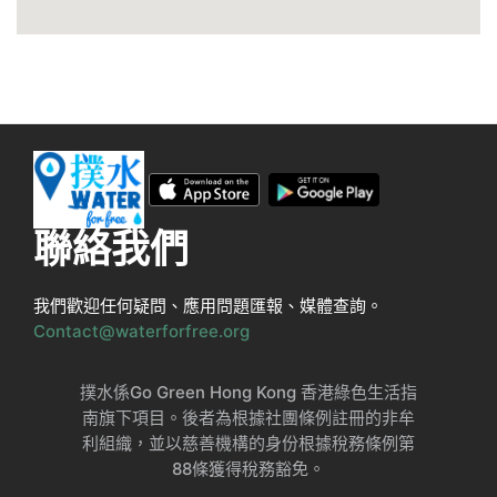
聯絡我們
我們歡迎任何疑問、應用問題匯報、媒體查詢。
Contact@waterforfree.org
撲水係Go Green Hong Kong 香港綠色生活指
南旗下項目。後者為根據社團條例註冊的非牟
利組織，並以慈善機構的身份根據稅務條例第
88條獲得稅務豁免。