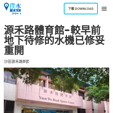
下載 DOWNLOAD
源禾路體育館-較早前
關於我們
下載應用
地下待修的水機已修妥
網誌
重開
報告新飲水機
沙田源禾路8號
ENGLISH
下載 DOWNLOAD