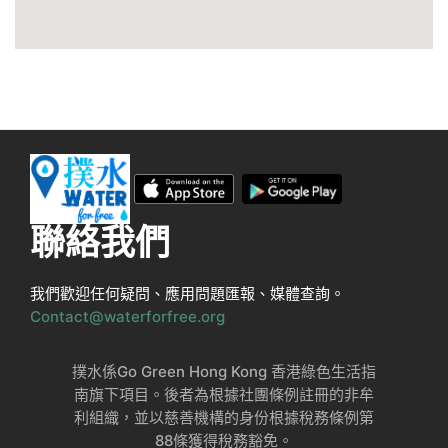
聯絡我們
我們歡迎任何疑問、應用問題匯報、媒體查詢。
Contact@waterforfree.org
撲水係Go Green Hong Kong 香港綠色生活指
南旗下項目。後者為根據社團條例註冊的非牟
利組織，並以慈善機構的身份根據稅務條例第
88條獲得稅務豁免。