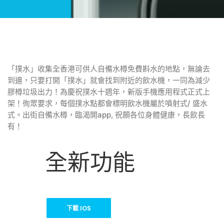
「撲水」收集全香港可供人自備水樽免費斟水的地點，無論去
到邊，只要打開「撲水」就會找到附近的飲水機，一同為減少
膠樽垃圾出力！為慶祝撲水十週年，新版手機應用程式正式上
架！徇眾要求，
每個撲水點都會標明飲水機屬於噴射式/ 盛水
式。出街自備水樽，臨渴開app, 祝願各位身體健康，長飲長
有！
全新功能
下載 IOS