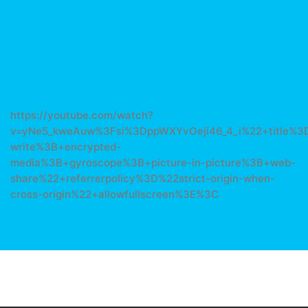
https://youtube.com/watch?
v=yNe5_kweAuw%3Fsi%3DppWXYvOeji46_4_i%22+title%3
write%3B+encrypted-
media%3B+gyroscope%3B+picture-in-picture%3B+web-
share%22+referrerpolicy%3D%22strict-origin-when-
cross-origin%22+allowfullscreen%3E%3C