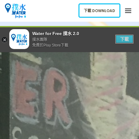
下載 DOWNLOAD
關於我們
Water for Free 撲水 2.0
下載
撲水團隊
下載應用
免費於Play Store下載
網誌
報告新飲水機
ENGLISH
下載 DOWNLOAD