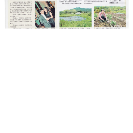
綠色女俠彭凱恩：環保是
生死問題
彭凱恩本來是律師，去年全身而退投入環保活動。由生活做
起，身上都穿二手衣服，朋友丟棄的她接收；洗髮膏用一種名
為「惟真」的本地天然品牌；衞生巾是布製可循環再用；不吃
自助餐；全屋傢俬皆二手，見梳化太舊了，不買新的，只換
套，很艱辛才找到裁縫出手，還得花1300元人民幣；為免碳排
放，她3年沒搭飛機，寧可到福建 …
http://www1.hkej.com/dailynews/culture/articl