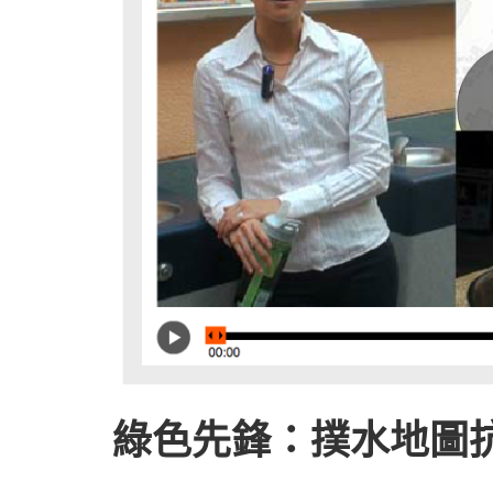
綠色先鋒：撲水地圖