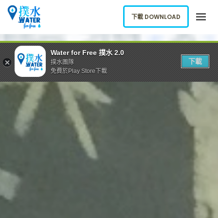
下載 DOWNLOAD
關於我們
Water for Free 撲水 2.0
下載
撲水團隊
下載應用
免費於Play Store下載
網誌
報告新飲水機
ENGLISH
下載 DOWNLOAD