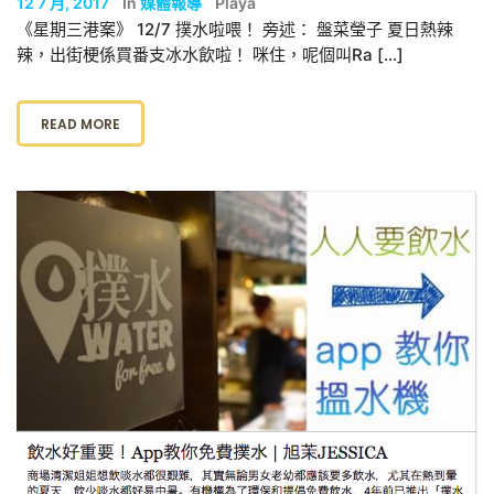
12 7 月, 2017
In
媒體報導
Playa
《星期三港案》 12/7 撲水啦喂！ 旁述： 盤菜瑩子 夏日熱辣
辣，出街梗係買番支冰水飲啦！ 咪住，呢個叫Ra […]
READ MORE