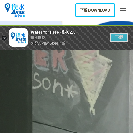
下載 DOWNLOAD
關於我們
Water for Free 撲水 2.0
下載
撲水團隊
下載應用
免費於Play Store下載
網誌
報告新飲水機
ENGLISH
下載 DOWNLOAD