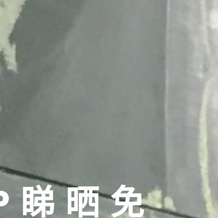
PP睇晒免