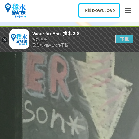
下載 DOWNLOAD
關於我們
Water for Free 撲水 2.0
下載
撲水團隊
下載應用
免費於Play Store下載
網誌
報告新飲水機
ENGLISH
下載 DOWNLOAD