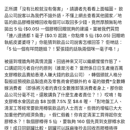
正所謂「沒有比較就沒有傷害」，請讀者先看看上面幅圖。 飲
品公司說客以為我們不諳外語，不懂上網去查看其他國家／地
區的飲品膠樽按樽回收每個可以取回多少錢，竟然厚顏無恥地
拋出 5 仙 ($0.05) 一個膠樽回贈就夠的建議。當被我們質問
「連八達通都 1 毫子 ($0.1) 起跳，你點俾 5 仙 ($0.05) 回贈啲
執紙皮婆婆呀？」你能猜到飲品公司說客怎樣回答？ 佢哋話：
「5 仙一個有咩問題姐？！緊張錢的話執兩個咪一毫子咯！」
被逼到埋牆角時真情流露，回過神來又可以繼續惺惺作態了。
口講認同污者自付的原則（誰是污者？ 當然係日日生產幾百萬
支膠樽飲品賣給香港人賺大錢的飲品公司），轉個頭就人格分
裂般話預視飲品製造商及零售商會把額外約 6 毫的徵費*全數轉
嫁消費者 （即係將污者的責任全數推卸落消費者身上，那你飲
品公司分毫不花，還敢講負了什麼生產者責任？！）哎唷！每
支膠樽水會因此由 $8 加價 7.5% 至 $8.6 喔，「對地盤工人、
清潔工等經常要飲用樽裝飲品的人士而言，些微的增幅已大大
加重他們的經濟負擔」。假仁假義！你肯定清潔工買得起你支
膠樽水？！執個膠樽得 5 仙 ，要執夠 160 個先買到支膠樽水飲
呀！成日同鋁罐比較，鋁罐可以踩扁後拎去回收而膠樽唔得