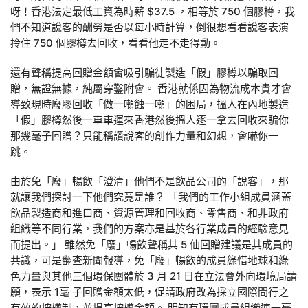
呀！香港法定最低工資為時薪 $37.5 ，相等於 750 個膠樽，我
們不知道說客的酬勞是否以每小時計算，倒很想看看說客表演
拎住 750 個膠樽去回收，看看他走不走得動。
還有聲稱提高回贈金額會吸引騙徒製造「假」膠樽以騙取回
贈，無證無據，純屬穿鑿附會。 香港就係因為物流成本貴才會
導致現時廢膠回收「做一噸蝕一噸」的困局，搵人在內地製造
「假」膠樽然後一車車運來香港然後搵人逐一拿去回收來騙你
那幾毫子回贈？只能稱讚說客的創作力量和幻想，會嚇你一
跳。
由於免「廢」暢飲「澄清」他們不是飲品公司的「說客」，那
就讓我們探討一下他們究竟是誰？ 「我們的工作小組成員涵蓋
飲品製造商和進口商、資源管理和回收商、零售商、和非政府
組織等不同行業，我們的方案亦是基於各行業成員的經驗意見
而提出。」 雖然免「廢」暢飲聲稱其 5 仙回贈建議是其成員的
共識，可是翻查新聞報導，免「廢」暢飲的成員綠惜地球和綠
色力量與其他三個環保團體於 3 月 21 日在立法會外向環境局請
願，表示 1毫 子回贈金額太低，促請政府改為採立國際間行之
有效的按樽制，並提高按樽金額。 明知有環團成員組織連一毫