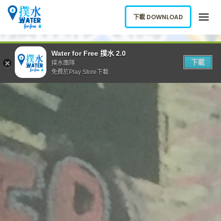
下載 DOWNLOAD
關於我們
Water for Free 撲水 2.0
下載
撲水團隊
下載應用
免費於Play Store下載
網誌
報告新飲水機
ENGLISH
下載 DOWNLOAD