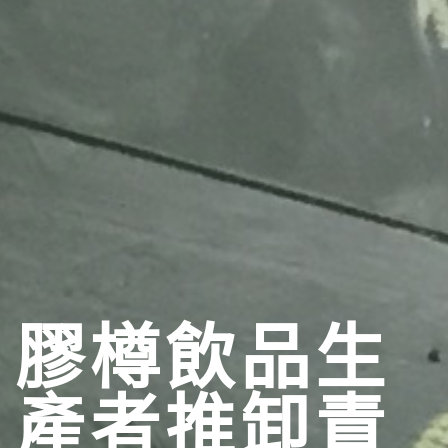
膠樽飲品生
產者推卸責