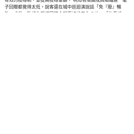
子回贈都覺得太低，說客還在城中巡迴演說話「免『廢』暢
飲」成員一致認為膠樽回贈金額應該設定為 5 仙，「故意誤
導」已經係對說客最溫和的批評。
對環團成員嘅反對意見視若無睹，那麼說客到底為誰的利益服
務？看看下面免「廢」暢飲的網頁截圖，答案顯然易見。
不想被飲品公司代表埋你？網上填表??
提交意見
。忙的話就只
答第四條啦！
*根據政府委聘的顧問就回收費的初步估算，如回贈設定於每個
容器1角的水平，一個 500 毫升的容器的循環再造徵費估計約
為 5 角至 6.5 角 （公眾諮詢文件第 23 頁）