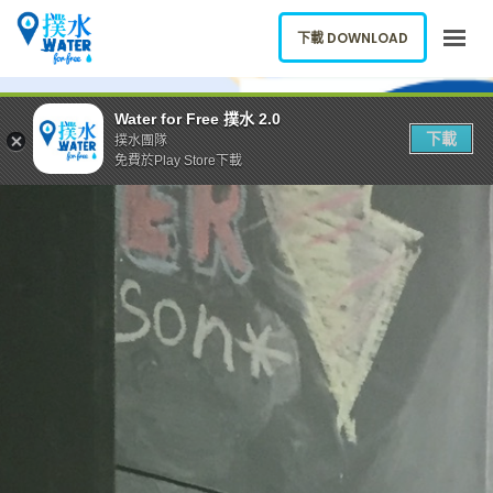
下載 DOWNLOAD
關於我們
Water for Free 撲水 2.0
下載
撲水團隊
下載應用
免費於Play Store下載
網誌
報告新飲水機
ENGLISH
下載 DOWNLOAD