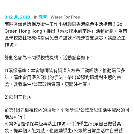
8 12 月, 2018
In
教育
Water For Free
南區區議會環保及衛生工作小組聯同香港綠色生活指南 ( Go
Green Hong Kong ) 推出「減廢撲水到南區」活動計劃，為南
區學校或社福機構提供免費冷熱飲水機連首支濾芯，講座及工
作坊。
計劃名額為十間學校或機構，活動配套如下：
1)環保講座：本會導師皆有資深入校帶活動經驗，推動環保多
年，講座會用深入淺出的手法，帶出塑膠對環境對生態的害
處，啟發學生/公眾珍惜資源，更關注社區。
2)兩個工作坊
a)第1個先檢視校內的垃圾，引領學生/公眾反思生活中減廢的可
能及可行；
b)第2個是環保昇級再造工作坊，引領學生/公眾自己做餐具
袋，提昇個人能力感，也鼓勵學生/公眾於日常生活中自備餐