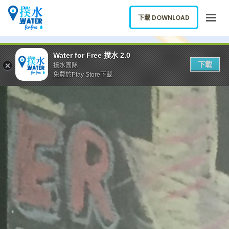
下載 DOWNLOAD
關於我們
Water for Free 撲水 2.0
下載
撲水團隊
下載應用
免費於Play Store下載
網誌
報告新飲水機
ENGLISH
下載 DOWNLOAD