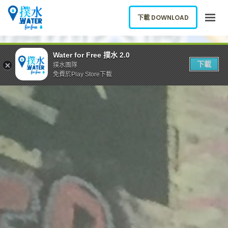
下載 DOWNLOAD
關於我們
Water for Free 撲水 2.0
下載
撲水團隊
下載應用
免費於Play Store下載
網誌
報告新飲水機
ENGLISH
下載 DOWNLOAD