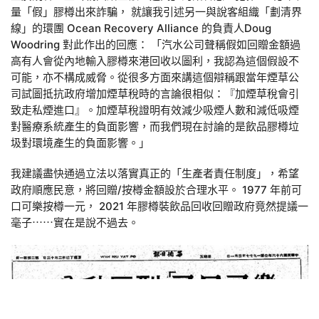
量「假」膠樽出來詐騙， 就讓我引述另一與說客組織「劃清界
線」的環團 Ocean Recovery Alliance 的負責人Doug
Woodring 對此作出的回應： 「汽水公司聲稱假如回贈金額過
高有人會從內地輸入膠樽來港回收以圖利，我認為這個假設不
可能，亦不構成威脅。從很多方面來講這個辯稱跟當年煙草公
司試圖抵抗政府增加煙草稅時的言論很相似：『加煙草稅會引
致走私煙進口』。加煙草稅證明有效減少吸煙人數和減低吸煙
對醫療系統產生的負面影響，而我們現在討論的是飲品膠樽垃
圾對環境產生的負面影響。」
我建議盡快通過立法以落實真正的「生產者責任制度」，希望
政府順應民意，將回贈/按樽金額設於合理水平。 1977 年前可
口可樂按樽一元， 2021 年膠樽裝飲品回收回贈政府竟然提議一
毫子⋯⋯實在是說不過去。