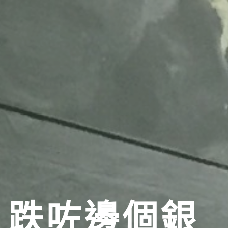
跌咗邊個銀