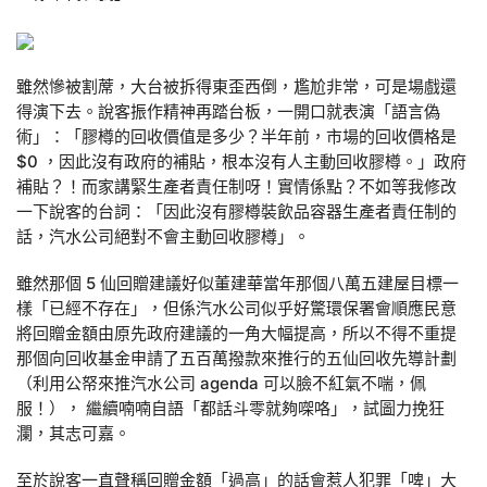
雖然慘被割蓆，大台被拆得東歪西倒，尷尬非常，可是場戲還
得演下去。說客振作精神再踏台板，一開口就表演「語言偽
術」：「膠樽的回收價值是多少？半年前，市場的回收價格是
$0 ，因此沒有政府的補貼，根本沒有人主動回收膠樽。」政府
補貼？！而家講緊生產者責任制呀！實情係點？不如等我修改
一下說客的台詞：「因此沒有膠樽裝飲品容器生產者責任制的
話，汽水公司絕對不會主動回收膠樽」。
雖然那個 5 仙回贈建議好似董建華當年那個八萬五建屋目標一
樣「已經不存在」，但係汽水公司似乎好驚環保署會順應民意
將回贈金額由原先政府建議的一角大幅提高，所以不得不重提
那個向回收基金申請了五百萬撥款來推行的五仙回收先導計劃
（利用公帑來推汽水公司 agenda 可以臉不紅氣不喘，佩
服！）， 繼續喃喃自語「都話斗零就夠㗎咯」，試圖力挽狂
瀾，其志可嘉。
至於說客一直聲稱回贈金額「過高」的話會惹人犯罪「啤」大