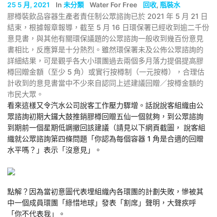
25 5 月, 2021
In
未分類
Water For Free
回收
,
瓶裝水
膠樽裝飲品容器生產者責任制公眾諮詢已於 2021 年 5 月 21 日
結束，根據報章報導，截至 5 月 16 日環保署已經收到逾二千份
意見書，與其他有關環保議題的公眾諮詢一般收到幾百份意見
書相比，反應算是十分熱烈。雖然環保署未及公佈公眾諮詢的
詳細結果，可是觀乎各大小環團過去兩個多月落力提倡提高膠
樽回贈金額（至少 5 角）或實行按樽制（一元按樽），合理估
計收到的意見書當中不少來自認同上述建議回贈／按樽金額的
市民大眾。
看來這樣又令汽水公司說客工作壓力驟增。話說說客組織由公
眾諮詢初期大鑼大鼓推銷膠樽回贈五仙一個就夠，到公眾諮詢
到期前一個星期低調撤回該建議（請見以下網頁截圖， 說客組
織就公眾諮詢第四條問題「你認為每個容器 1 角是合適的回贈
水平嗎？」表示「沒意見」。
點解？因為當初意圖代表埋組織內各環團的計劃失敗，慘被其
中一個成員環團「綠惜地球」發表「割席」聲明，大聲疾呼
「你不代表我」。