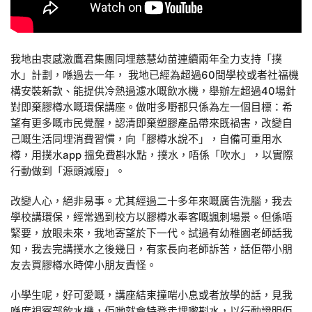
我地由衷感激鷹君集團同埋慈慧幼苗連續兩年全力支持「撲
水」計劃，喺過去一年， 我地已經為超過60間學校或者社福機
構安裝新款、能提供冷熱過濾水嘅飲水機，舉辦左超過40場針
對即棄膠樽水嘅環保講座。做咁多嘢都只係為左一個目標：希
望有更多嘅市民覺醒，認清即棄塑膠產品帶來既禍害，改變自
己嘅生活同埋消費習慣，向「膠樽水說不」，自備可重用水
樽，用撲水app 搵免費斟水點，撲水，唔係「吹水」，以實際
行動做到「源頭減廢」。
改變人心，絕非易事。尤其經過二十多年來嘅廣告洗腦，我去
學校講環保，經常遇到校方以膠樽水奉客嘅諷刺場景。但係唔
緊要，放眼未來，我地寄望於下一代。試過有幼稚園老師話我
知，我去完講撲水之後幾日，有家長向老師訴苦，話佢帶小朋
友去買膠樽水時俾小朋友責怪。
小學生呢，好可愛嘅，講座結束撞啱小息或者放學的話，見我
喺度視察部飲水機，佢哋就會特登走埋嚟斟水，以行動證明佢