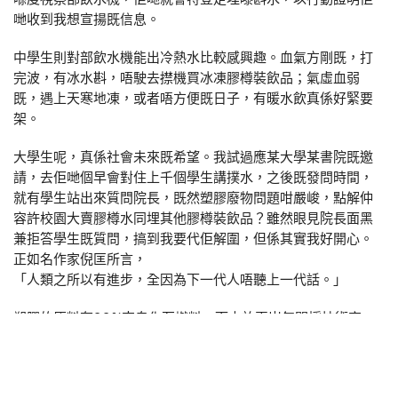
哋收到我想宣揚既信息。
中學生則對部飲水機能出冷熱水比較感興趣。血氣方剛既，打
完波，有冰水斟，唔駛去㩒機買冰凍膠樽裝飲品；氣虛血弱
既，遇上天寒地凍，或者唔方便既日子，有暖水飲真係好緊要
架。
大學生呢，真係社會未來既希望。我試過應某大學某書院既邀
請，去佢哋個早會對住上千個學生講撲水，之後既發問時間，
就有學生站出來質問院長，既然塑膠廢物問題咁嚴峻，點解仲
容許校園大賣膠樽水同埋其他膠樽裝飲品？雖然眼見院長面黑
兼拒答學生既質問，搞到我要代佢解圍，但係其實我好開心。
正如名作家倪匡所言，
「人類之所以有進步，全因為下一代人唔聽上一代話。」
塑膠的原料有99%來自化石燃料，而由於頁岩氣開採技術突
破，令生產塑膠既原材料價格大降近三分之二，自2010年起，
埃克森美孚化工(ExxonMobil)與蜆殼化工等油企旗下企業紛紛
出巨資興建新一代塑膠生產工廠。據估計，美國塑膠工業擴張