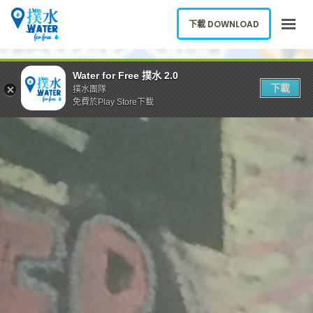
下載 DOWNLOAD
關於我們
Water for Free 撲水 2.0
下載
撲水團隊
下載應用
免費於Play Store下載
網誌
報告新飲水機
ENGLISH
下載 DOWNLOAD