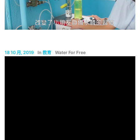
18 10 月, 2019
In
教育
Water For Free